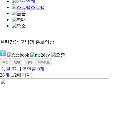
인쇄
스크랩
한탄강댐 군남댐 홍보영상
수정
답변
삭제
목록으로
댓글
0
개
|
엮인글
0
개
28개(1/2페이지)