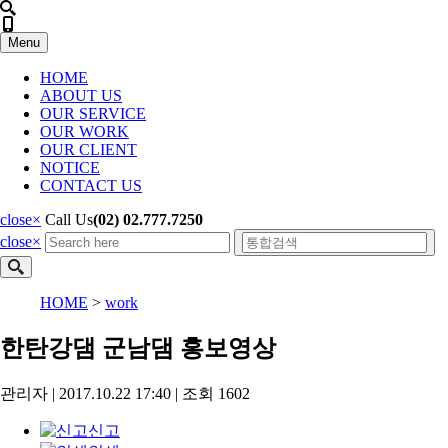
Menu
HOME
ABOUT US
OUR SERVICE
OUR WORK
OUR CLIENT
NOTICE
CONTACT US
close
×
Call Us
(02) 02.777.7250
close
×
HOME
>
work
한탄강댐 군남댐 홍보영상
관리자
|
2017.10.22 17:40
|
조회
1602
신고