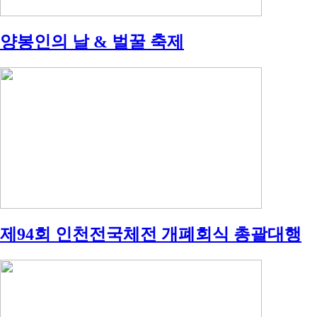
양봉인의 날 & 벌꿀 축제
제94회 인천전국체전 개폐회식 총괄대행