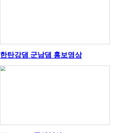
한탄강댐 군남댐 홍보영상