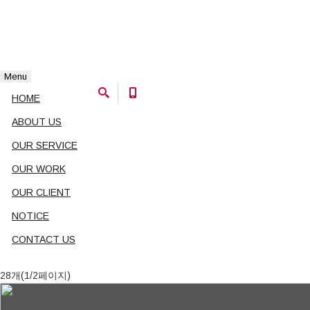
Menu
HOME
>
OUR WORK
HOME
ABOUT US
OUR WORK
OUR SERVICE
OUR WORK
OUR CLIENT
NOTICE
CONTACT US
28개(1/2페이지)