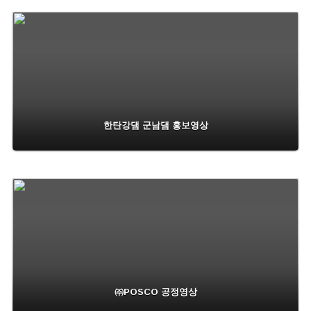
한탄강댐 군남댐 홍보영상
㈜POSCO 공정영상