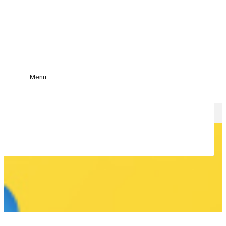
Menu
HOME
>
work