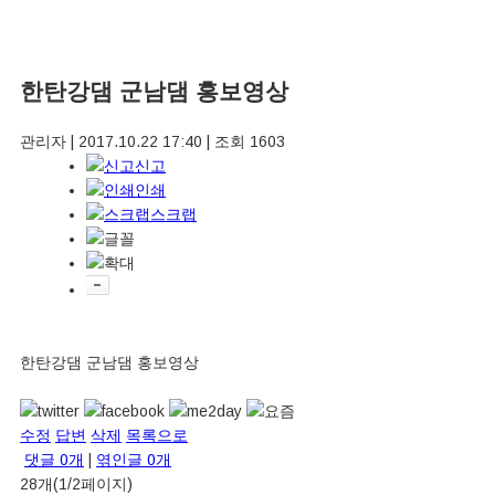
한탄강댐 군남댐 홍보영상
관리자
|
2017.10.22 17:40
|
조회
1603
신고
인쇄
스크랩
한탄강댐 군남댐 홍보영상
수정
답변
삭제
목록으로
댓글
0
개
|
엮인글
0
개
28개(1/2페이지)