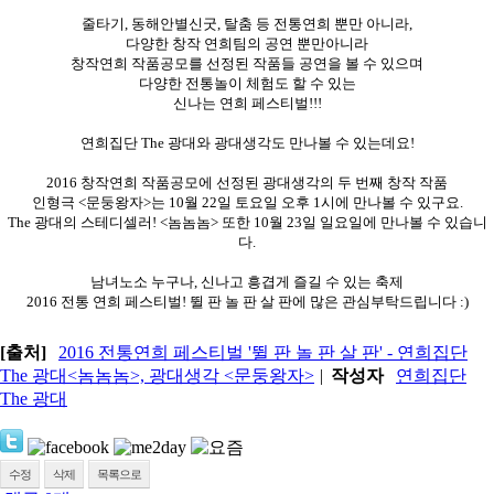
줄타기, 동해안별신굿, 탈춤 등
전통연희 뿐만 아니라,
다양한 창작 연희팀의 공연 뿐만아니라
창작연희 작품공모를 선정된 작품들 공연을 볼 수 있으며
다양한 전통놀이 체험도 할 수 있는
신나는 연희 페스티벌!!!
연희집단 The 광대와 광대생각도 만나볼 수 있는데요!
2016 창작연희 작품공모에 선정된 광대생각의 두 번째 창작 작품
인형극 <문둥왕자>는 10월 22일 토요일 오후 1시에 만나볼 수 있구요.
The 광대의 스테디셀러! <놈놈놈> 또한 10월 23일 일요일에 만나볼 수 있습니
다.
남녀노소 누구나, 신나고 흥겹게 즐길 수 있는 축제
2016 전통
연희 페스티벌! 뛸 판 놀 판 살 판에 많은 관심부탁드립니다 :)
[출처]
2016 전통연희 페스티벌 '뛸 판 놀 판 살 판' - 연희집단
The 광대<놈놈놈>, 광대생각 <문둥왕자>
|
작성자
연희집단
The 광대
수정
삭제
목록으로