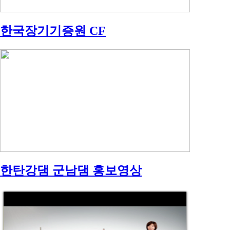
한국장기기증원 CF
한탄강댐 군남댐 홍보영상