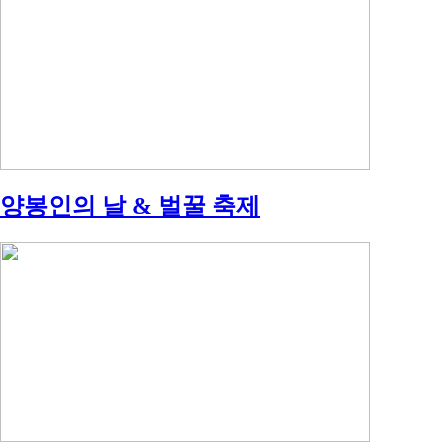
양봉인의 날 & 벌꿀 축제