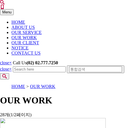
Menu
HOME
ABOUT US
OUR SERVICE
OUR WORK
OUR CLIENT
NOTICE
CONTACT US
close
×
Call Us
(02) 02.777.7250
close
×
HOME
>
OUR WORK
OUR WORK
28개(1/2페이지)