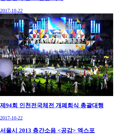
2017-10-22
제94회 인천전국체전 개폐회식 총괄대행
2017-10-22
서울시 2013 층간소음 <공감> 엑스포